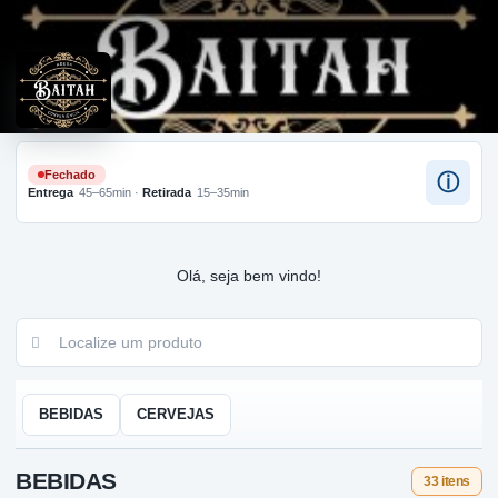
Fechado
ⓘ
Entrega
45–65min
·
Retirada
15–35min
Olá, seja bem vindo!
BEBIDAS
CERVEJAS
BEBIDAS
33 itens